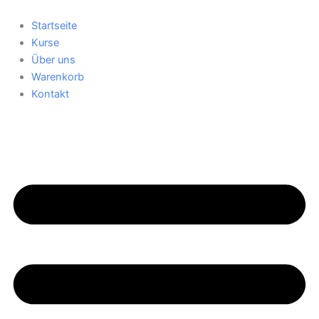
Modul
Lektionen
Zum
10
Inhalt
Startseite
springen
Kurse
Über uns
Warenkorb
Kontakt