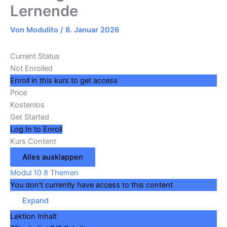
Lernende
Von
Modulito
/
8. Januar 2026
Current Status
Not Enrolled
Enroll in this kurs to get access
Price
Kostenlos
Get Started
Log In to Enroll
Kurs Content
Alles ausklappen
Modul 10
8 Themen
You don't currently have access to this content
Expand
Lektion Inhalt