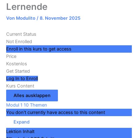
Lernende
Von
Modulito
/
8. November 2025
Current Status
Not Enrolled
Enroll in this kurs to get access
Price
Kostenlos
Get Started
Log In to Enroll
Kurs Content
Alles ausklappen
Modul 1
10 Themen
You don't currently have access to this content
Expand
Lektion Inhalt